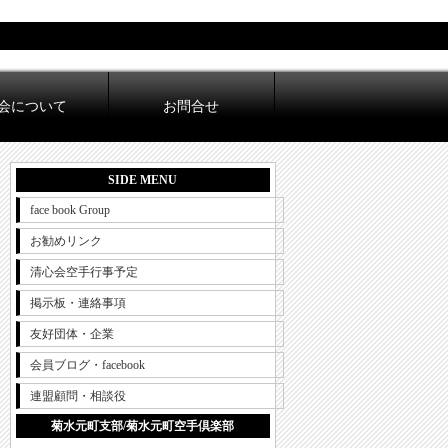
会について
お問合せ
SIDE MENU
face book Group
お勧めリンク
清心会空手行事予定
掲示板・連絡事項
友好団体・企業
会員ブログ・facebook
連盟顧問・相談役
菊水元町支部/菊水元町空手倶楽部
!!