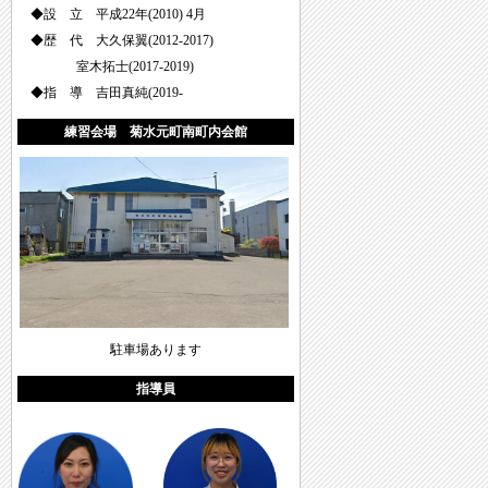
◆設 立 平成22年(2010) 4月
◆歴 代 大久保翼(2012-2017)
室木拓士(2017-2019)
◆指 導 吉田真純(2019-
練習会場 菊水元町南町内会館
駐車場あります
指導員