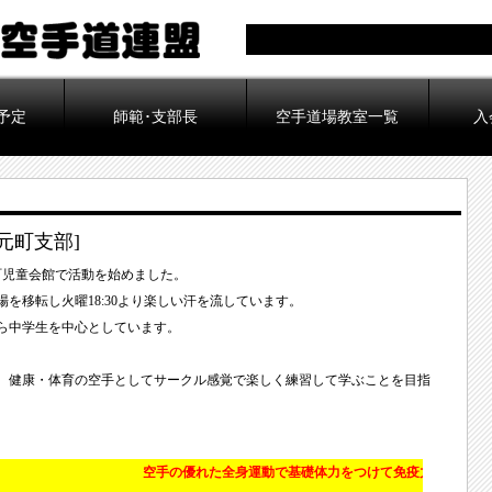
予定
師範･支部長
空手道場教室一覧
入
元町支部]
町児童会館で活動を始めました。
を移転し火曜18:30より楽しい汗を流しています。
ら中学生を中心としています。
、健康・体育の空手としてサークル感覚で楽しく練習して学ぶことを目指
空手の優れた全身運動で基礎体力をつけて免疫力をアップしよう