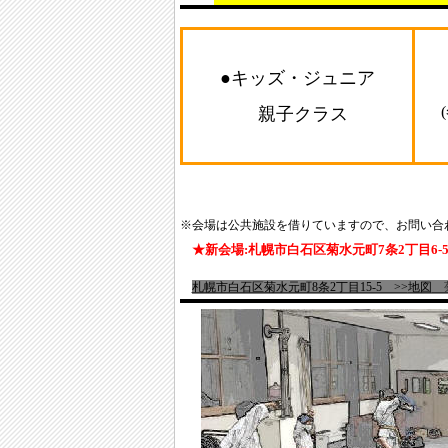
●キッズ・ジュニア
親子クラス
※会場は公共施設を借りていますので、お問い合
★新会場:札幌市白石区菊水元町7条2丁目6-
札幌市白石区菊水元町8条2丁目15-5 >>
地図
菊