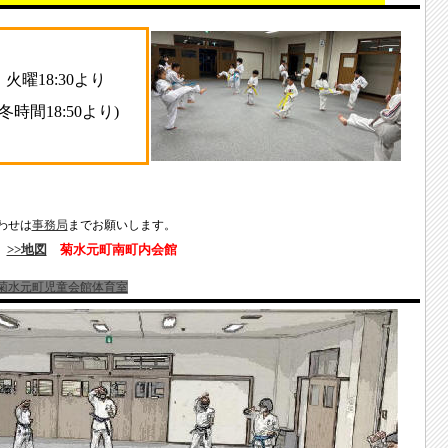
火曜18:30より
(冬時間18:50より)
わせは
事務局
までお願いします。
5
>>地図
菊水元町南町内会館
水元町児童会館体育室