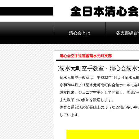
清心会とは
各支部練習
清心会空手道連盟菊水元町支部
[菊水元町空手教室・清心会菊水
菊水元町空手教室は、平成22年4月より菊水元
令和2年4月より菊水元町南町内会館ホールに会場
設立以来、ジュニア空手として開始し、園児か
また親子での参加を歓迎します。
体育会系部活の延長線上のような道場が多い中
しています。